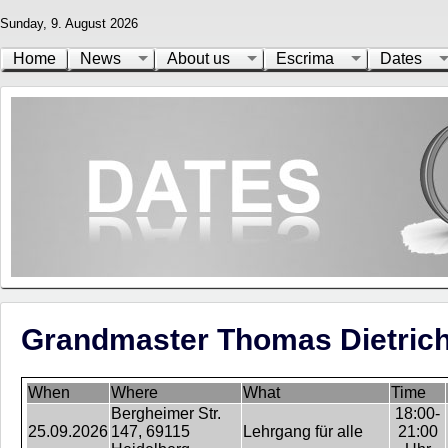
Sunday, 9. August 2026
Home
News
About us
Escrima
Dates
Grandmaster Thomas Dietrich
When
Where
What
Time
Bergheimer Str.
18:00-
25.09.2026
147, 69115
Lehrgang für alle
21:00