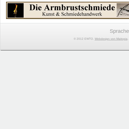
Sprache
© 2012 EWTO.
Webdesign von Maitopia
.