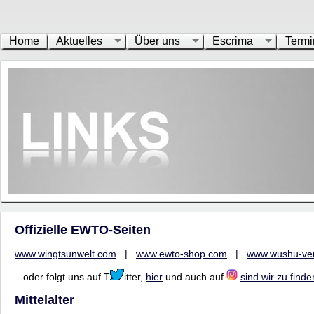
Home
Aktuelles
Über uns
Escrima
Termi
Offizielle EWTO-Seiten
www.wingtsunwelt.com
|
www.ewto-shop.com
|
www.wushu-ve
...oder folgt uns auf T
itter,
hier
und auch auf
sind wir zu finde
Mittelalter